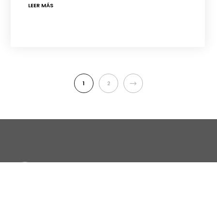
LEER MÁS
1
2
Es un proyecto financiado por el Ministerio de Ciencia, Innovación
y Universidades con el código
CSO2016-77960-R